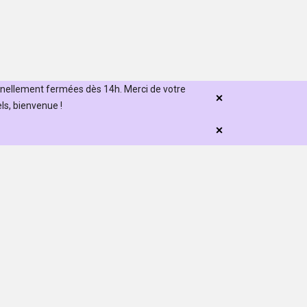
nnellement fermées dès 14h. Merci de votre
s, bienvenue !