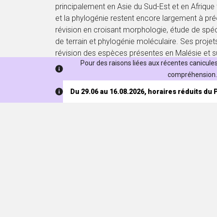
principalement en Asie du Sud-Est et en Afrique
et la phylogénie restent encore largement à précis
révision en croisant morphologie, étude de spé
de terrain et phylogénie moléculaire. Ses projet
révision des espèces présentes en Malésie et sur
Pour des raisons liées aux récentes canicules,
pour la Flore du Gabon. Au-delà de sa fascinati
compréhension. 
désir d’en éclairer la complexité, son objectif es
d’identification fiables et à jour afin de faciliter 
Du 29.06 au 16.08.2026, horaires réduits du
Elle s’intéresse également aux collections d’histoi
leur conservation et à leur rôle dans l’avance
scientifiques.
Contact