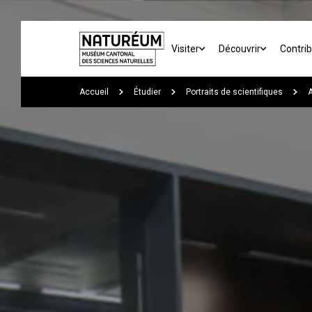
Skip to main content
Visiter
Découvrir
Contri
You are here:
Accueil
Étudier
Portraits de scientifiques