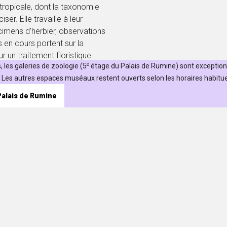
 tropicale, dont la taxonomie
er. Elle travaille à leur
cimens d’herbier, observations
s en cours portent sur la
 un traitement floristique
e
 les galeries de zoologie (5
étage du Palais de Rumine) sont exceptio
on pour ces plantes et de son
Les autres espaces muséaux restent ouverts selon les horaires habituel
t de fournir des outils
leur conservation sur le terrain.
 Palais de Rumine
re naturelle, à leur histoire, à
ment des connaissances