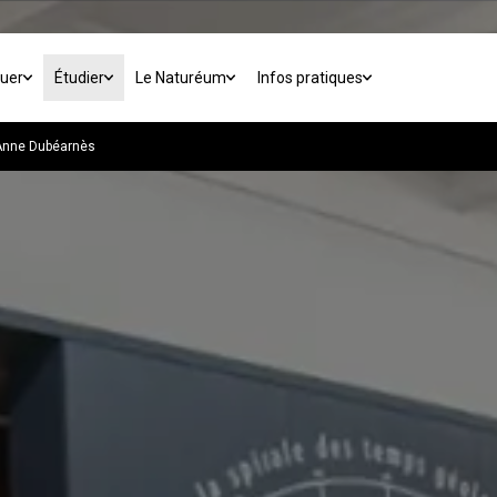
buer
Étudier
Le Naturéum
Infos pratiques
Anne Dubéarnès