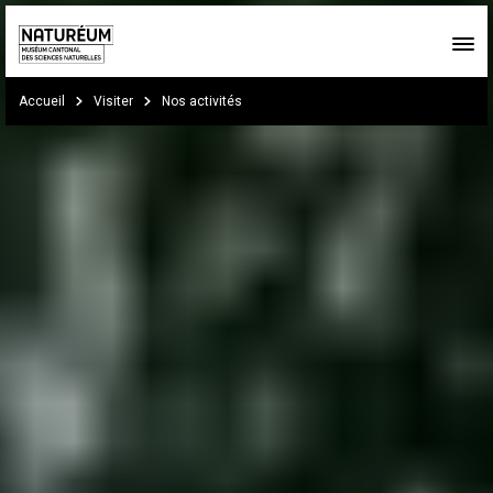
Skip to main content
You are here:
Accueil
Visiter
Nos activités