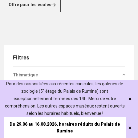
Offre pour les écoles
Filtres
Thématique
Pour des raisons liées aux récentes canicules, les galeries de
e
zoologie (5
étage du Palais de Rumine) sont
Spécimen
exceptionnellement fermées dès 14h. Merci de votre
compréhension. Les autres espaces muséaux restent ouverts
Choix du lieu
selon les horaires habituels, bienvenue !
Public cible
Du 29.06 au 16.08.2026, horaires réduits du Palais de
Rumine