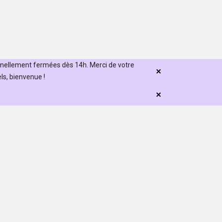
nnellement fermées dès 14h. Merci de votre
s, bienvenue !