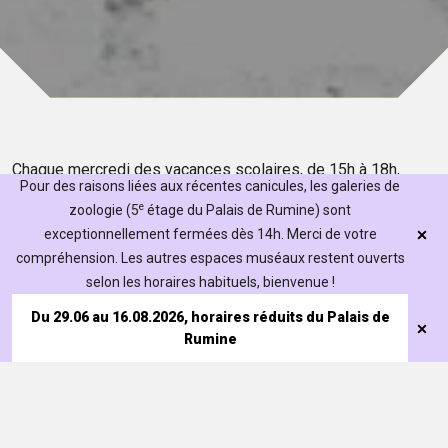
Chaque mercredi des vacances scolaires, de 15h à 18h,
Pour des raisons liées aux récentes canicules, les galeries de
rencontrez notre équipe.
e
zoologie (5
étage du Palais de Rumine) sont
Dans le jardin, l’équipe de médiation et son chariot
exceptionnellement fermées dès 14h. Merci de votre
pédagogique viennent à votre rencontre pour échanger et
compréhension. Les autres espaces muséaux restent ouverts
explorer nos collections et la nature environnante.
selon les horaires habituels, bienvenue !
Du 29.06 au 16.08.2026, horaires réduits du Palais de
Quand ?
Rumine
Les mercredis de 15h à 18h, en continu
14 et 21 octobre
Visiter
Où ?
Jardin botanique
Expositions