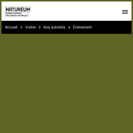
Skip to main content
You are here:
Accueil
Visiter
Nos activités
Événement