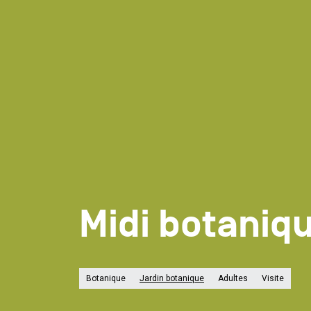
Midi botaniq
Botanique
Jardin botanique
Adultes
Visite