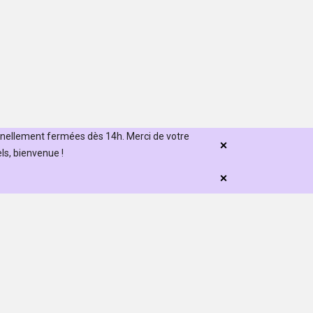
nnellement fermées dès 14h. Merci de votre
s, bienvenue !