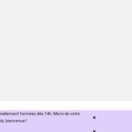
nnellement fermées dès 14h. Merci de votre
s, bienvenue !