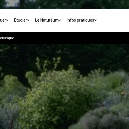
buer
Étudier
Le Naturéum
Infos pratiques
botanique