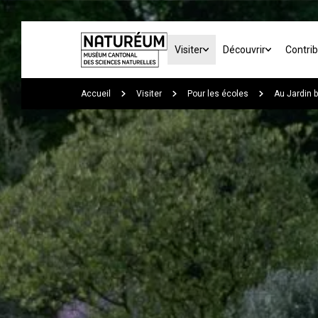
Skip to main content
Visiter
Découvrir
Contri
You are here:
Accueil
Visiter
Pour les écoles
Au Jardin 