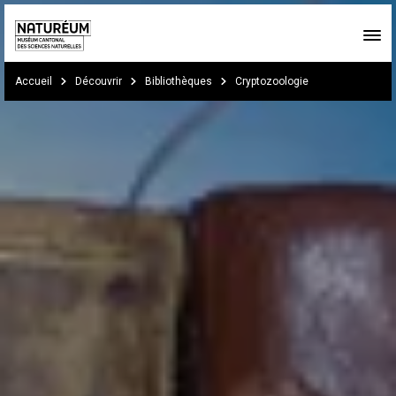
Skip to main content
You are here:
Accueil
Découvrir
Bibliothèques
Cryptozoologie