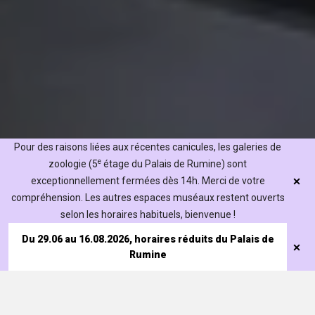
Pour des raisons liées aux récentes canicules, les galeries de
e
zoologie (5
étage du Palais de Rumine) sont
exceptionnellement fermées dès 14h. Merci de votre
compréhension. Les autres espaces muséaux restent ouverts
Manuel Riond, chargé de recherche au
selon les horaires habituels, bienvenue !
département de géologie
Du 29.06 au 16.08.2026, horaires réduits du Palais de
Rumine
La géométrie et les liens entre les réalités constituent le
point commun d’intérêts à première vue hétéroclites.
Visiter