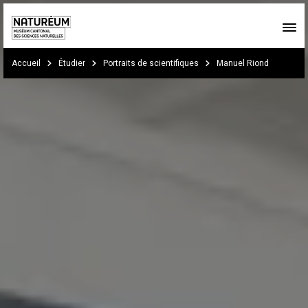
Skip to main content
You are here:
Accueil
Étudier
Portraits de scientifiques
Manuel Riond