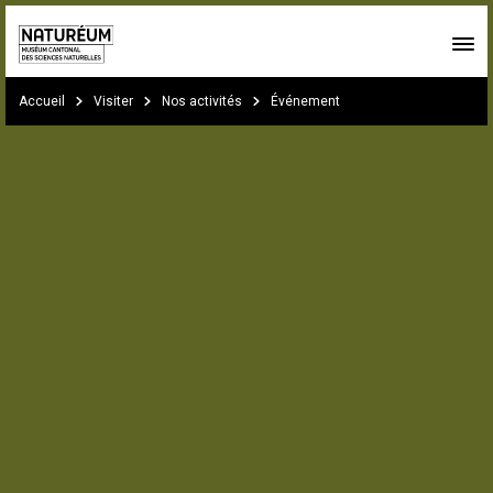
Skip to main content
You are here:
Accueil
Visiter
Nos activités
Événement