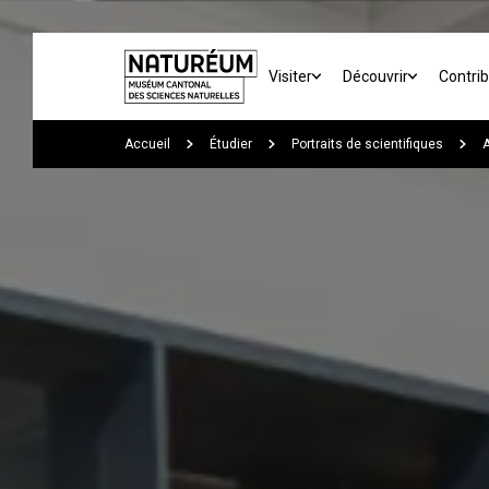
Skip to main content
Visiter
Découvrir
Contri
You are here:
Accueil
Étudier
Portraits de scientifiques
A