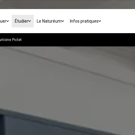
buer
Étudier
Le Naturéum
Infos pratiques
ntoine Pictet